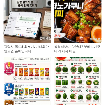
갤럭시 폴드8 최저가, 다나와만
삼겹살보다 맛있다? 부타노가쿠
믿으면 손해입니다
니 레시피 비밀