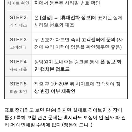
지
에서 등록된 시리얼 번호 확인
사이트 확인
STEP 2
폰
[설정] → [휴대전화 정보]
에 표기된 실제
시리얼 번호와 대조
기기 대조
STEP 3
두 번호가 다르면
즉시 고객센터에 문의
(사
전에 수리 이력이 없음을 확인해두면 좋음)
고객센터
STEP 4
상담원이 보내주는 링크를 통해
폰 정보 화
면 캡처본 업로드
자료 제출
STEP 5
제출 후 10~20분 뒤 사이트에 접속하여
정
상 변경 여부 재확인
최종 확인
표로 정리하고 보면 단순! 하지만 실제로 겪어보면 심장이
쫄깃! 특히 보험 관련 문제는 혹시라도 보상이 안 될까 봐 괜
히 더 예민해질 수밖에 없다.(쌩돈이 드니..)