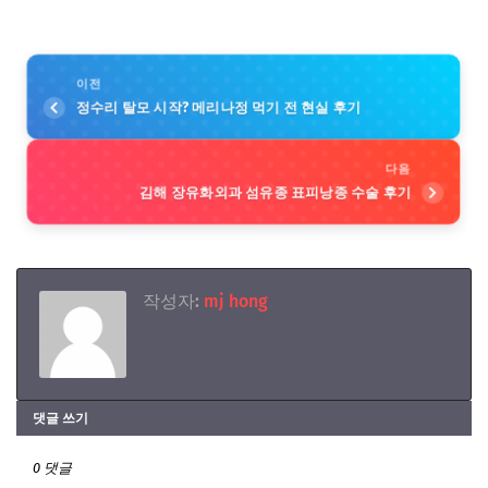
이전
정수리 탈모 시작? 메리나정 먹기 전 현실 후기
다음
김해 장유화외과 섬유종 표피낭종 수술 후기
작성자:
mj hong
댓글 쓰기
0 댓글