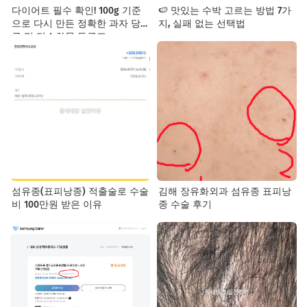
다이어트 필수 확인! 100g 기준
🍉 맛있는 수박 고르는 방법 7가
으로 다시 만든 정확한 과자 당
지, 실패 없는 선택법
류 및 탄수화물 등급표
섬유종(표피낭종) 적출술로 수술
김해 장유화외과 섬유종 표피낭
비 100만원 받은 이유
종 수술 후기